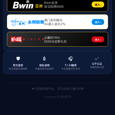
数学与应用数学系
计算科学系
概率统计系
大学数学教学中心
数学实验中心
应用数学研究所
数学教学研究所
版权所有：suncitygroup太阳集团(Macau)官网 - 古天乐
政编码：030051
非经营性互联网信息服务审批号
(晋)ICP备05000467号-1
晋公网安备 14010002001550号