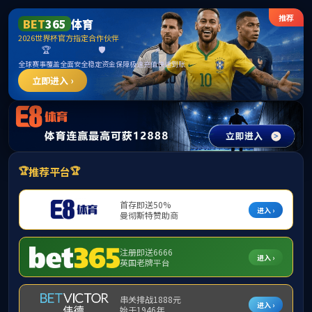
suncit
首页