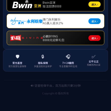
论文
著作
专利
软件著作权
学术报告
版权所有：suncitygroup太阳集团(Macau)官网 - 古天乐
政编码：030051
非经营性互联网信息服务审批号
(晋)ICP备05000467号-1
晋公网安备 14010002001550号