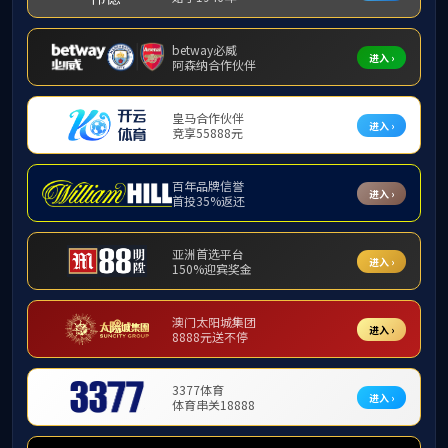
科研团队
科学研究
科研动态
科研平台
中欧复杂性科学中心 Sino-
Europe Complex Science Center
科研团队
科研项目
科研成果
获奖