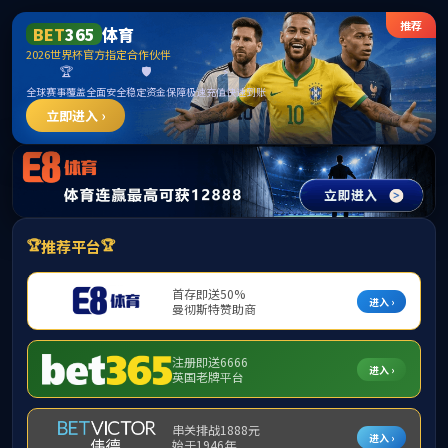
suncit
首页