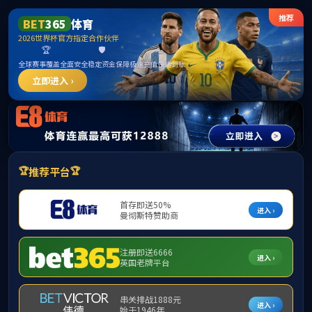
suncit
首页