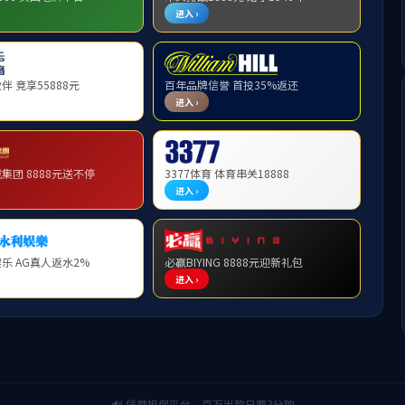
026-1学期大学数学专题系列讲座第三讲
】导数应用的深入与拓展---考研内容的日常训练
026-1学期大学数学专题系列讲座第二讲
】聚焦向量核心 贯通方程教学—《线性代数》课程团队举行青
数学课程教学指导委员会委员陈建龙教授应邀到suncitygroup
共话提升-“概率论与数理统计”课程开展本学期第二次集体备课