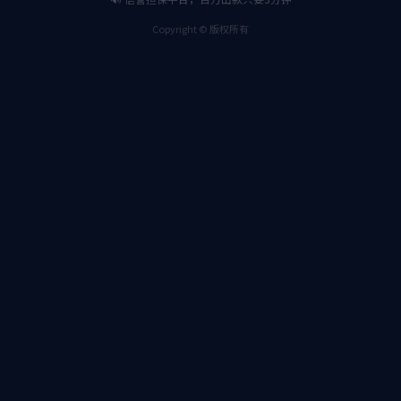
论坛】AI时代线性代数课程教学的探索与实践
论坛】面向研究生科研能力培养的泛函分析教学改革
】极限教学方法小结---考研内容的有机渗透
026-1学期大学数学专题系列讲座第一讲
共103条 2/11
首页
上页
下页
尾页
- 古天乐代言 地址：山西省太原市学院路3号 邮
教育部
山西省教
国家自然科学基金委