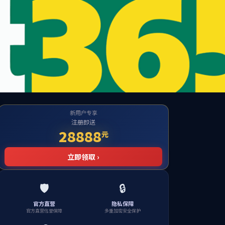
代言
English
经理信箱
集团门户
学工作
党群工作
合作交流
人才招聘
员工之家