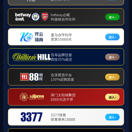
讲师及其他
团队队伍
教授
副教授
教育经历：
讲师及其他
①
1999
年9月
②
2006
年9月
博士生导师
工作经历：
硕士生导师
①
2003
年
省级教学名师