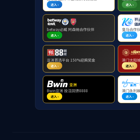
党群工作
党群工作
协同共学汇聚
党群动态
数学公司党
党群组织
suncit
党群风采
党建制度
教工第三党
学习园地
仪器与电子
主题教育
数学公司党